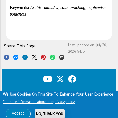
Keywords:
 Arabic; attitudes; code-switching; euphemism; 
politeness
Last updated on :
July 20,
Share This Page
2026 1:47pm
We Use Cookies On This Site To Enhance Your User Experience.
Copyright & Disclaimer
Privacy Policy
Footer
Terms of use
For more information about our privacy policy
Copyright © 1960-2026 King Saud University
Accept
NO, THANK YOU