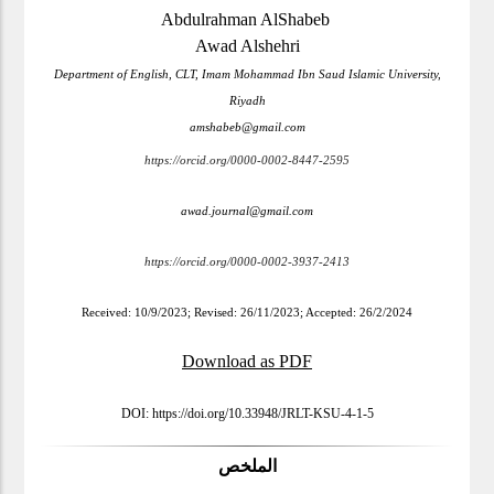
Abdulrahman AlShabeb
Awad Alshehri
Department of English, CLT, Imam Mohammad Ibn Saud Islamic University,
Riyadh
amshabeb@gmail.com
https://orcid.org/0000-0002-8447-2595
awad.journal@gmail.com
https://orcid.org/0000-0002-3937-2413
Received: 10/9/2023; Revised: 26/11/2023; Accepted: 26/2/2024
Download as PDF
DOI:
https://doi.org/10.33948/JRLT-KSU-4-1-
5
الملخص