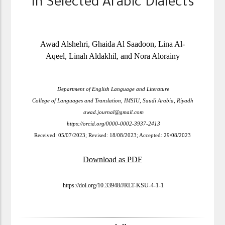
In Selected Arabic Dialects
Awad Alshehri, Ghaida Al Saadoon, Lina Al-
Aqeel, Linah Aldakhil, and Nora Alorainy
Department of English Language and Literature
College of Languages and Translation, IMSIU, Saudi Arabia, Riyadh
awad.journal@gmail.com
https://orcid.org/0000-0002-3937-2413
Received: 05/07/2023; Revised: 18/08/2023; Accepted: 29/08/2023
Download as PDF
https://doi.org/10.33948/JRLT-KSU-4-1-1