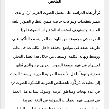
الملخص
تُركِّز هذه الدراسة على تحليل الصوت العربي /ر/، والذي
يتميز بتعقيدات وتنوعات خاصة ضمن النظام الصوتي للغة
العربية. وتستهدف استقصاء المتغيرات الصوتية لهذا
الصوت في مجموعة من اللهجات العربية، مع التأكيد على
طريقة نطقه في مواضع مختلفة داخل الكلمات: في بداية
ووسط ونهاية الكلمة. ونسعى من خلال هذا العمل البحثي
للإسهام في فهم طبيعة الصوت العربي /ر/، والذي يُظهِر
ويستند البحث
.
تعددية وتنوعاً داخل الأنظمة الصوتية العربية
إلى تحليلات مُركَّزة للخصائص الصوتية المُميِّزة للصوت /ر/
في عدة لهجات ومناطق عربية. وسوف يساعد هذا العمل
في تسهيل فهم العمليات الصوتية في اللغة العربية.
وشملت عينة البث مجموعة مُختارة عشوائيا من الناطقين