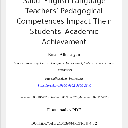
Saudi English Language
Teachers' Pedagogical
Competences Impact Their
Students' Academic
Achievement
Eman Alhusaiyan
Shaqra University, English Language Department, College of Science and
Humanities
eman.alhusaiyan@su.edu.sa
https://orcid.org/0000-0002-5638-2840
Received: 05/10/2023; Revised:
07/11/2023
; Accepted:
07/11/2023
Download as PDF
DOI:
https://doi.org/10.33948/JRLT-KSU-4-1-
2