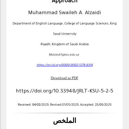
Approach
Muhammad Swaileh A. Alzaidi
Department of English Language, College of Language Sciences, King
Saud University
Riyadh, Kingdom of Saudi Arabia
Malzaidi1@ksu.edu.sa
https://orcid.org/0000-0002-1276-6316
Download as PDF
https://doi.org/10.33948/JRLT-KSU-5-2-5
04
02
5
5
21
05
5
Received:
/
/202
; Revised:01/05/202
; Accepted:
/
/202
الملخص